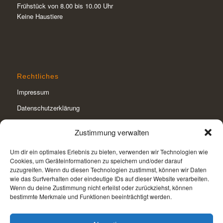
Frühstück von 8.00 bis 10.00 Uhr
Keine Haustiere
Rechtliches
Impressum
Datenschutzerklärung
Cookie-Richtlinie (EU)
Zustimmung verwalten
Um dir ein optimales Erlebnis zu bieten, verwenden wir Technologien wie
Cookies, um Geräteinformationen zu speichern und/oder darauf
zuzugreifen. Wenn du diesen Technologien zustimmst, können wir Daten
wie das Surfverhalten oder eindeutige IDs auf dieser Website verarbeiten.
Webdesign
Wenn du deine Zustimmung nicht erteilst oder zurückziehst, können
WAL Werbeagentur Lauf
bestimmte Merkmale und Funktionen beeinträchtigt werden.
Rudolfshofer Straße 26a
91207 Lauf a. d. Pegnitz