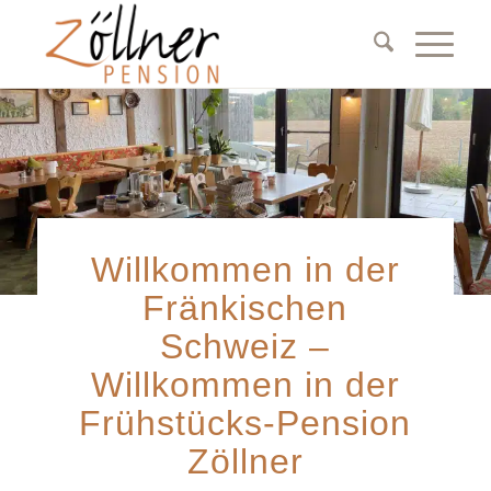
Willkommen in der
Fränkischen
Schweiz –
Willkommen in der
Frühstücks-Pension
Zöllner