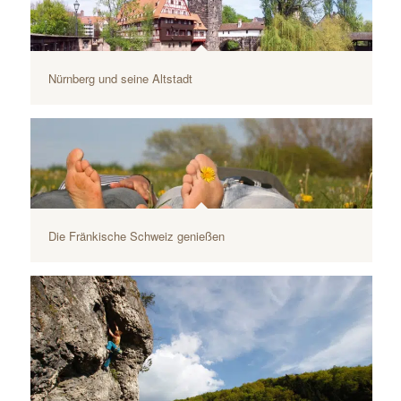
Nürnberg und seine Altstadt
iStock-leonardo_da_gressignano_96784554
Die Fränkische Schweiz genießen
iStock-diephosi_482804021