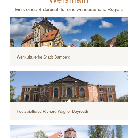
Ein kleines Bilderbuch für eine wunderschöne Region.
Weltkulturerbe Stadt Bamberg
iStock-karambol-93247211
Festspielhaus Richard Wagner Bayreuth
iStock-©-hohl-183833517