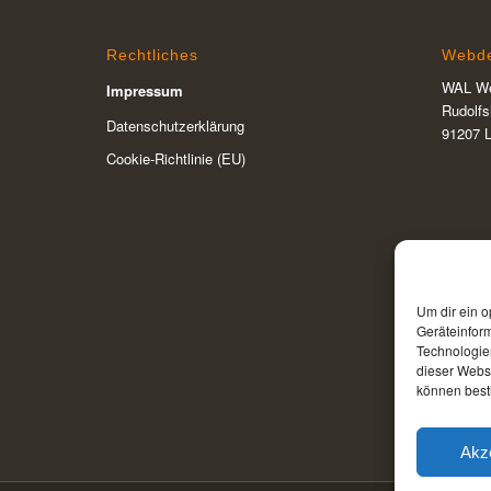
Rechtliches
Webde
WAL We
Impressum
Rudolfs
Datenschutzerklärung
91207 L
Cookie-Richtlinie (EU)
Um dir ein o
Geräteinfor
Technologien
dieser Websi
können best
Akz